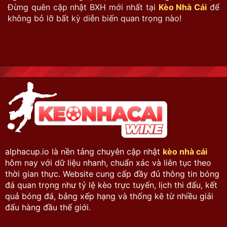
Đừng quên cập nhật BXH mới nhất tại
Kèo Nhà Cái
để
không bỏ lỡ bất kỳ diễn biến quan trọng nào!
alphacup.io là nền tảng chuyên cập nhật
kèo nhà cái
hôm nay với dữ liệu nhanh, chuẩn xác và liên tục theo
thời gian thực. Website cung cấp đầy đủ thông tin bóng
đá quan trọng như tỷ lệ kèo trực tuyến, lịch thi đấu, kết
quả bóng đá, bảng xếp hạng và thống kê từ nhiều giải
đấu hàng đầu thế giới.