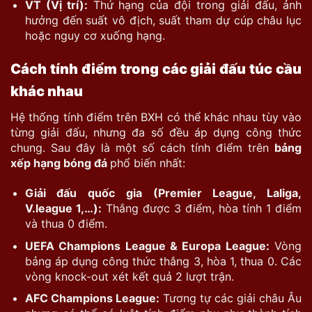
VT (Vị trí):
Thứ hạng của đội trong giải đấu, ảnh
hưởng đến suất vô địch, suất tham dự cúp châu lục
hoặc nguy cơ xuống hạng.
Cách tính điểm trong các giải đấu túc cầu
khác nhau
Hệ thống tính điểm trên BXH có thể khác nhau tùy vào
từng giải đấu, nhưng đa số đều áp dụng công thức
chung. Sau đây là một số cách tính điểm trên
bảng
xếp hạng bóng đá
phổ biến nhất:
Giải đấu quốc gia (Premier League, Laliga,
V.league 1,…):
Thắng được 3 điểm, hòa tính 1 điểm
và thua 0 điểm.
UEFA Champions League & Europa League:
Vòng
bảng áp dụng công thức thắng 3, hòa 1, thua 0. Các
vòng knock-out xét kết quả 2 lượt trận.
AFC Champions League:
Tương tự các giải châu Âu