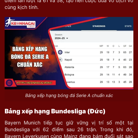
điểm lần lượt là 61 và 58, tạo nên cuộc đua vô địch vô
cùng kịch tính.
Bảng xếp hạng bóng đá Serie A chuẩn xác
Bảng xếp hạng Bundesliga (Đức)
Bayern Munich tiếp tục giữ vững vị trí số một tại
Bundesliga với 62 điểm sau 26 trận. Trong khi đó,
Bayern Leverkusen cùng Mainz đang bám đuổi sát sao