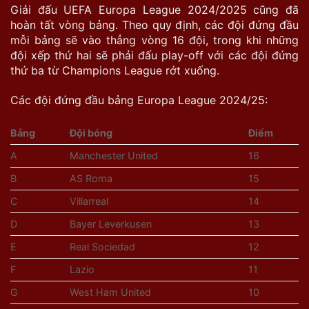
Giải đấu UEFA Europa League 2024/2025 cũng đã
hoàn tất vòng bảng. Theo quy định, các đội đứng đầu
mỗi bảng sẽ vào thẳng vòng 16 đội, trong khi những
đội xếp thứ hai sẽ phải đấu play-off với các đội đứng
thứ ba từ Champions League rớt xuống.
Các đội đứng đầu bảng Europa League 2024/25:
Bảng
Đội bóng
Điểm
A
Manchester United
16
B
AS Roma
15
C
Villarreal
14
D
Bayer Leverkusen
13
E
Real Sociedad
12
F
Lazio
11
G
West Ham United
10