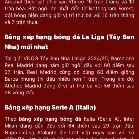
Arsenal theo sát phía sau khi có 16 trận thắng và 10
trận hòa. Bất ngờ lớn nhất đến từ Nottingham Forest,
đội bóng hiện đang giữ vị trí thứ ba với 16 trận thắng
và 7 trận thua.
Bảng xếp hạng bóng đá La Liga (Tây Ban
Nha) mới nhất
Tại giải VĐQG Tây Ban Nha Laliga 2024/25, Barcelona
Real Madrid đang nắm giữ ngôi đầu với 60 điểm sau
27 trận. Real Madrid cũng có cùng 60 điểm giống
Barca nhưng thi đấu nhiều hơn 1 trận. Trong khi đó,
Atletico Madrid đứng ở vị trí thứ ba với 56 điểm sau
28 vòng đấu.
Bảng xếp hạng Serie A (Italia)
Theo
bảng xếp hạng bóng đá
Italia (Serie A), Inter
Milan đang dẫn đầu với 64 điểm sau 29 trận đấu.
Napoli cùng Atalanta lần lượt xếp ngay sau với số