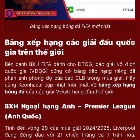
Bảng xếp hạng bóng đá FIFA mới nhất
Bảng xếp hạng các giải đấu quốc
gia trên thế giới
Bên cạnh BXH FIFA dành cho ĐTQG, các giải vô địch
quốc gia (VĐQG) cũng có bảng xếp hạng riêng để
phản ánh phong độ của các CLB trong mùa giải. Hãy
cùng Keonhacai cập nhật mới nhất về
bảng xếp hạng
bóng đá
của các giải VĐQG hàng đầu thế giới.
BXH Ngoại hạng Anh – Premier League
(Anh Quốc)
Tính đến vòng 29 của mùa giải 2024/2025, Liverpool
đang đứng đầu với 21 chiến thắng và 7 trận hòa.