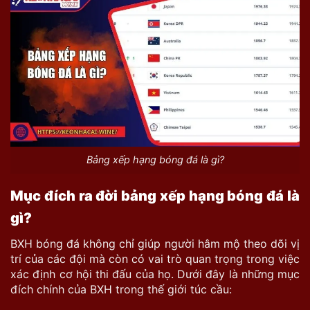
Bảng xếp hạng bóng đá là gì?
Mục đích ra đời bảng xếp hạng bóng đá là
gì?
BXH bóng đá không chỉ giúp người hâm mộ theo dõi vị
trí của các đội mà còn có vai trò quan trọng trong việc
xác định cơ hội thi đấu của họ. Dưới đây là những mục
đích chính của BXH trong thế giới túc cầu: